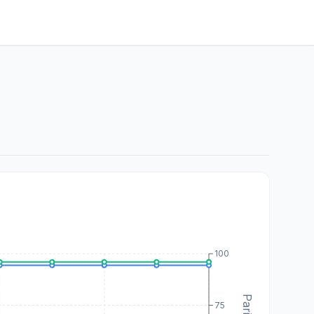
100
75