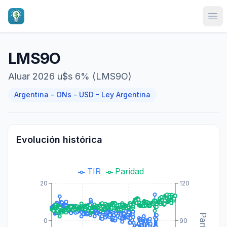
Ope
LMS9O
Aluar 2026 u$s 6% (LMS9O)
Argentina - ONs - USD - Ley Argentina
Evolución histórica
TIR
Paridad
20
120
0
90