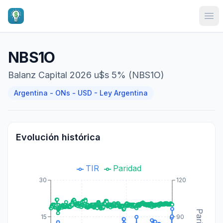
Ope
NBS1O
Balanz Capital 2026 u$s 5% (NBS1O)
Argentina - ONs - USD - Ley Argentina
Evolución histórica
TIR
Paridad
30
120
15
90