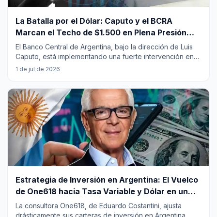
La Batalla por el Dólar: Caputo y el BCRA
Marcan el Techo de $1.500 en Plena Presión
Cambiaria
El Banco Central de Argentina, bajo la dirección de Luis
Caputo, está implementando una fuerte intervención en
los mercados de dólar linked y futuros para contener la
1 de jul de 2026
presión cambiaria y evitar que el dólar oficial supere los
$1.500 en el corto plazo. Esta estrategia busca administrar
una depreciación ordenada para no afectar la
desaceleración inflacionaria. Aunque analistas anticipan
un avance del tipo de cambio hasta $1.600-$1.650 para
fin de año debido a factores globales y la demanda de
cobertura, la intervención actual ha logrado estabilizar la
cotización, al menos temporalmente, estableciendo un
rango de equilibrio entre $1.400 y $1.500.
...
Estrategia de Inversión en Argentina: El Vuelco
de One618 hacia Tasa Variable y Dólar en un
Contexto de Nueva Normalidad
La consultora One618, de Eduardo Costantini, ajusta
drásticamente sus carteras de inversión en Argentina