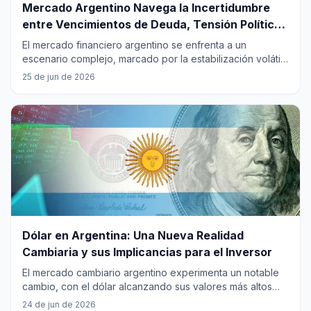
Mercado Argentino Navega la Incertidumbre
entre Vencimientos de Deuda, Tensión Política
y Perspectivas Globales
El mercado financiero argentino se enfrenta a un
escenario complejo, marcado por la estabilización volátil
del dólar, cruciales vencimientos de deuda y una próxima
25 de jun de 2026
licitación. La bolsa local persiste en debilidad, acentuada
por la clasificación "standalone" de MSCI, mientras que
las tensiones políticas y el aumento de la desigualdad
social añaden incertidumbre. Las decisiones
gubernamentales sobre la deuda y la generación de
confianza serán clave para el rumbo económico del país
en un contexto global volátil.
...
Dólar en Argentina: Una Nueva Realidad
Cambiaria y sus Implicancias para el Inversor
El mercado cambiario argentino experimenta un notable
cambio, con el dólar alcanzando sus valores más altos
del año, impulsado por una combinación de factores
24 de jun de 2026