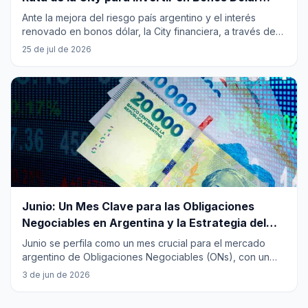
Argentinos
Ante la mejora del riesgo país argentino y el interés
renovado en bonos dólar, la City financiera, a través de
firmas como Facimex, promueve una estrategia de
25 de jul de 2026
inversión diversificada. Esta nueva hoja de ruta reduce la
exposición a bonos soberanos nacionales (20%) y eleva
la participación en bonos provinciales (40%) y
obligaciones negociables (ONs) corporativas (40%). El
objetivo es mitigar la volatilidad política, aprovechar el
potencial de suba en activos subsoberanos y
corporativos más resilientes, y optimizar los rendimientos
ajustados al riesgo. La estrategia destaca bonos como el
CO35 por su potencial y menor riesgo, y ONs de YPF,
TGS y Telecom para mayor estabilidad.
...
Junio: Un Mes Clave para las Obligaciones
Negociables en Argentina y la Estrategia del
Inversor
Junio se perfila como un mes crucial para el mercado
argentino de Obligaciones Negociables (ONs), con un
calendario intensivo de pagos de renta y amortizaciones
3 de jun de 2026
de diversos emisores corporativos. Desde el sector
energético hasta bancos y empresas de consumo, una