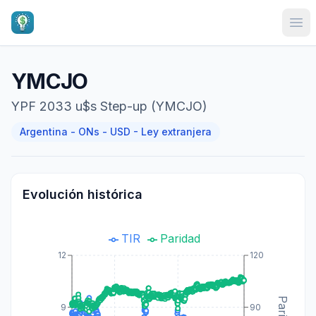
Ope
YMCJO
YPF 2033 u$s Step-up (YMCJO)
Argentina - ONs - USD - Ley extranjera
Evolución histórica
TIR
Paridad
12
120
9
90