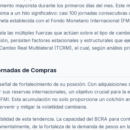
mento mayorista durante los primeros días del mes. Este 
ima a un hito significativo: casi 100 jornadas consecutiva
eta establecida con el Fondo Monetario Internacional (FMI
la las múltiples fuerzas que actúan sobre el tipo de cambio
ón, persisten factores estacionales y estructurales que e
 Cambio Real Multilateral (TCRM), el cual, según análisis p
Jornadas de Compras
ñal de fortalecimiento de su posición. Con adquisiciones 
us reservas internacionales, un objetivo crucial para la e
 FMI. Esta acumulación no solo proporciona un colchón an
enir y mitigar la volatilidad cambiaria.
ibilidad de esta tendencia. La capacidad del BCRA para c
amentalmente, de la
fortaleza de la demanda de pesos
en la