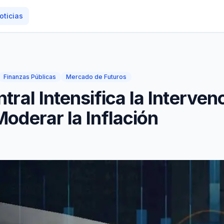
oticias
Finanzas Públicas
Mercado de Futuros
tral Intensifica la Interve
oderar la Inflación