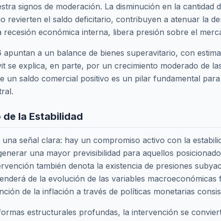
estra signos de moderación. La disminución en la cantidad d
o revierten el saldo deficitario, contribuyen a atenuar la 
la recesión económica interna, libera presión sobre el merc
6 apuntan a un balance de bienes superavitario, con estim
vit se explica, en parte, por un crecimiento moderado de l
e un saldo comercial positivo es un pilar fundamental para 
ral.
 de la Estabilidad
 una señal clara: hay un compromiso activo con la estabili
 generar una mayor previsibilidad para aquellos posicionado
tervención también denota la existencia de presiones suby
ependerá de la evolución de las variables macroeconómicas f
ción de la inflación a través de políticas monetarias consis
 reformas estructurales profundas, la intervención se conv