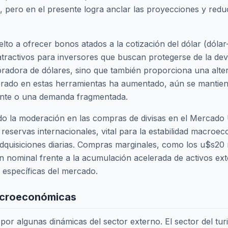
 pero en el presente logra anclar las proyecciones y reducir
o a ofrecer bonos atados a la cotización del dólar (dólar-l
n atractivos para inversores que buscan protegerse de la de
radora de dólares, sino que también proporciona una alter
perado en estas herramientas ha aumentado, aún se mantien
stente o una demanda fragmentada.
sido la moderación en las compras de divisas en el Mercado
reservas internacionales, vital para la estabilidad macroec
quisiciones diarias. Compras marginales, como los u$s20 mi
ón nominal frente a la acumulación acelerada de activos ex
s específicas del mercado.
acroeconómicas
 por algunas dinámicas del sector externo. El sector del tu