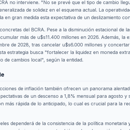
l BCRA no interviene. "No se prevé que el tipo de cambio lle
eneralizada de solidez en el esquema actual. La operativi
ida en gran medida esta expectativa de un deslizamiento con
concretas del BCRA. Pese a la disminución estacional de las
acumular más de u$s11.400 millones en 2026. Además, la e
mbre de 2028, tras cancelar u$s6.000 millones y concerta
 Esta estrategia busca "fortalecer la liquidez en moneda extran
 de cambios local", según la entidad.
le
yecciones de inflación también ofrecen un panorama alentad
xpectativas de un descenso a 1,8% mensual para agosto y s
ón más rápida de lo anticipado, lo cual es crucial para la re
veles dependerá de la consistencia de la política monetaria 