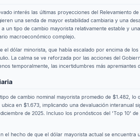
vado interés las últimas proyecciones del Relevamiento d
ieren una senda de mayor estabilidad cambiaria y una desac
a a un tipo de cambio mayorista relativamente estable y un
nario macroeconómico complejo.
el dólar minorista, que había escalado por encima de los
 julio. La calma se ve reforzada por las acciones del Gobier
menos temporalmente, las incertidumbres más apremiantes de
iaria
tipo de cambio nominal mayorista promedio de $1.482, lo que
 ubica en $1.673, implicando una devaluación interanual s
 diciembre de 2025. Incluso los pronósticos del 'Top 10' d
on el hecho de que el dólar mayorista actual se encuentra 