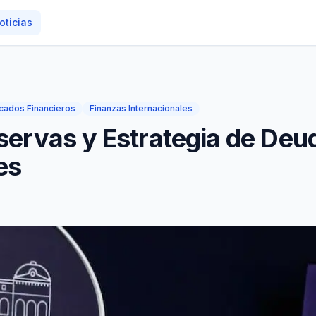
oticias
cados Financieros
Finanzas Internacionales
servas y Estrategia de Deu
es