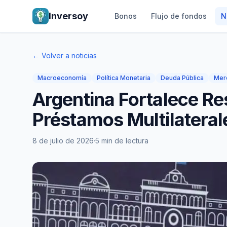
Inversoy
Bonos
Flujo de fondos
N
← Volver a noticias
Macroeconomía
Política Monetaria
Deuda Pública
Mer
Argentina Fortalece Re
Préstamos Multilateral
8 de julio de 2026
·
5 min de lectura