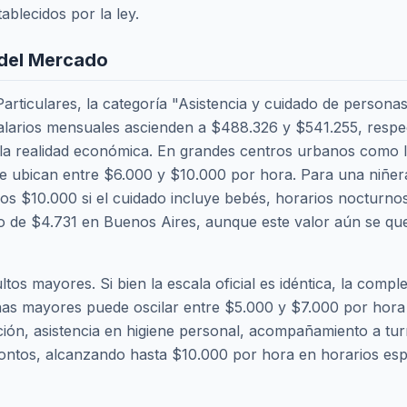
ablecidos por la ley.
d del Mercado
articulares, la categoría "Asistencia y cuidado de person
s salarios mensuales ascienden a $488.326 y $541.255, resp
la realidad económica. En grandes centros urbanos como 
se ubican entre $6.000 y $10.000 por hora. Para una niñe
os $10.000 si el cuidado incluye bebés, horarios nocturno
 de $4.731 en Buenos Aires, aunque este valor aún se qued
tos mayores. Si bien la escala oficial es idéntica, la compl
rsonas mayores puede oscilar entre $5.000 y $7.000 por ho
ión, asistencia en higiene personal, acompañamiento a tu
ntos, alcanzando hasta $10.000 por hora en horarios espec