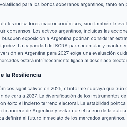
r volatilidad para los bonos soberanos argentinos, tanto e
olo los indicadores macroeconómicos, sino también la evol
uir consensos. Los activos argentinos, incluidas las accio
 busquen exposición a Argentina podrían considerar estrat
iquidez. La capacidad del BCRA para acumular y mantener 
inversión en Argentina para 2027 exige una evaluación cuidad
s mercados estará intrínsecamente ligada al desenlace elector
e la Resiliencia
cos significativos en 2026, el informe subraya que aún q
ión de cara a 2027. La diversificación de los instrumentos d
 éxito el incierto terreno electoral. La estabilidad política
ia financiera de Argentina y evitar que el sueño de la autos
ca definirá el futuro inmediato de los mercados argentinos.