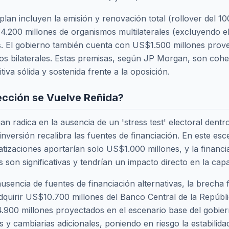
plan incluyen la emisión y renovación total (rollover del
.200 millones de organismos multilaterales (excluyendo el
s. El gobierno también cuenta con US$1.500 millones prove
mos bilaterales. Estas premisas, según JP Morgan, son coh
va sólida y sostenida frente a la oposición.
lección se Vuelve Reñida?
radica en la ausencia de un 'stress test' electoral dentro 
inversión recalibra las fuentes de financiación. En este es
vatizaciones aportarían solo US$1.000 millones, y la financi
s son significativas y tendrían un impacto directo en la ca
 ausencia de fuentes de financiación alternativas, la brecha
dquirir US$10.700 millones del Banco Central de la Repúbl
.900 millones proyectados en el escenario base del gobie
rias y cambiarias adicionales, poniendo en riesgo la estabi